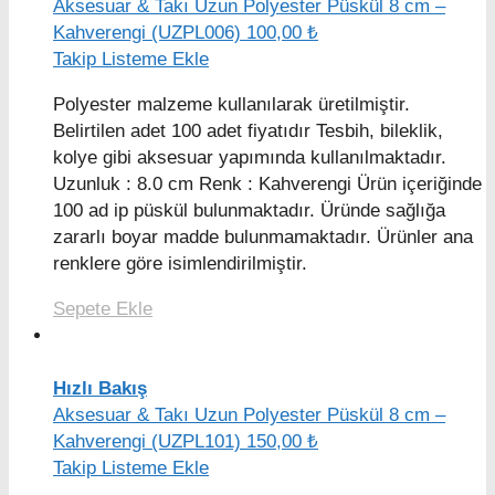
Aksesuar & Takı
Uzun Polyester Püskül 8 cm –
Kahverengi (UZPL006)
100,00
₺
Takip Listeme Ekle
Polyester malzeme kullanılarak üretilmiştir.
Belirtilen adet 100 adet fiyatıdır Tesbih, bileklik,
kolye gibi aksesuar yapımında kullanılmaktadır.
Uzunluk : 8.0 cm Renk : Kahverengi Ürün içeriğinde
100 ad ip püskül bulunmaktadır. Üründe sağlığa
zararlı boyar madde bulunmamaktadır. Ürünler ana
renklere göre isimlendirilmiştir.
Sepete Ekle
Hızlı Bakış
Aksesuar & Takı
Uzun Polyester Püskül 8 cm –
Kahverengi (UZPL101)
150,00
₺
Takip Listeme Ekle