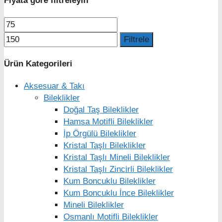
Fiyata göre filtreleyin
Filtrele
Ürün Kategorileri
Aksesuar & Takı
Bileklikler
Doğal Taş Bileklikler
Hamsa Motifli Bileklikler
İp Örgülü Bileklikler
Kristal Taşlı Bileklikler
Kristal Taşlı Mineli Bileklikler
Kristal Taşlı Zincirli Bileklikler
Kum Boncuklu Bileklikler
Kum Boncuklu İnce Bileklikler
Mineli Bileklikler
Osmanlı Motifli Bileklikler