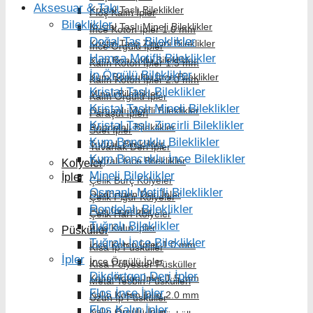
Aksesuar & Takı
Kristal Taşlı Bileklikler
Floş Kalın İpler
Bileklikler
Kristal Taşlı Mineli Bileklikler
İnce Koton İpler 1.0 mm
Doğal Taş Bileklikler
Kristal Taşlı Zincirli Bileklikler
İnce Örgülü İpler
Hamsa Motifli Bileklikler
Kum Boncuklu Bileklikler
Kalın Koton İpler 1.5 mm
İp Örgülü Bileklikler
Kum Boncuklu İnce Bileklikler
Kalın Koton İpler 2.0 mm
Kristal Taşlı Bileklikler
Mineli Bileklikler
Kalın Örgülü İpler
Kristal Taşlı Mineli Bileklikler
Osmanlı Motifli Bileklikler
Paraşüt İpleri
Kristal Taşlı Zincirli Bileklikler
Rondelalı Bileklikler
Süet İpler
Kum Boncuklu Bileklikler
Tuğralı Bileklikler
Yuvarlak Deri İpler
Kum Boncuklu İnce Bileklikler
Tuğralı İnce Bileklikler
Kolyeler
Mineli Bileklikler
İpler
Çelik Burç Kolyeler
Osmanlı Motifli Bileklikler
Dikdörtgen Deri İpler
Çelik Figür Kolyeler
Rondelalı Bileklikler
Floş İnce İpler
Çelik Harf Kolyeler
Tuğralı Bileklikler
Floş Kalın İpler
Püsküller
Tuğralı İnce Bileklikler
İnce Koton İpler 1.0 mm
Kısa İp Püsküller
İpler
İnce Örgülü İpler
Kısa Polyester Püsküller
Dikdörtgen Deri İpler
Kalın Koton İpler 1.5 mm
Metal Tesbih Püskülleri
Floş İnce İpler
Kalın Koton İpler 2.0 mm
Uzun İp Püsküller
Floş Kalın İpler
Kalın Örgülü İpler