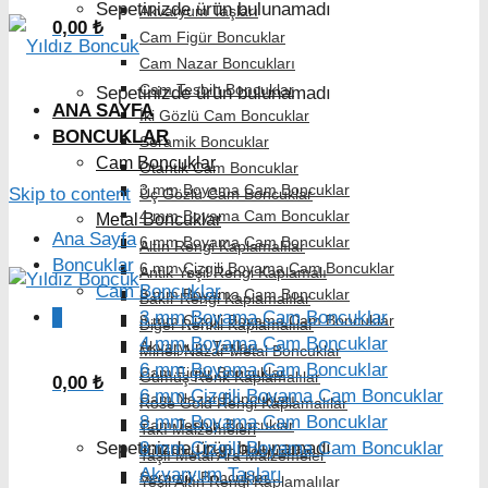
Sepetinizde ürün bulunamadı
Akvaryum Taşları
0,00
₺
Cam Figür Boncuklar
Cam Nazar Boncukları
Cam Tesbih Boncuklar
Sepetinizde ürün bulunamadı
ANA SAYFA
İki Gözlü Cam Boncuklar
BONCUKLAR
Seramik Boncuklar
Cam Boncuklar
Otantik Cam Boncuklar
3 mm Boyama Cam Boncuklar
Skip to content
Üç Gözlü Cam Boncuklar
4 mm Boyama Cam Boncuklar
Metal Boncuklar
Ana Sayfa
6 mm Boyama Cam Boncuklar
Altın Rengi Kaplamalılar
Boncuklar
6 mm Çizgili Boyama Cam Boncuklar
Antik Yeşil Rengi Kaplamalı
Cam Boncuklar
8 mm Boyama Cam Boncuklar
Bakır Rengi Kaplamalılar
0
3 mm Boyama Cam Boncuklar
8 mm Çizgili Boyama Cam Boncuklar
Diğer Renkli Kaplamalılar
4 mm Boyama Cam Boncuklar
Akvaryum Taşları
Mineli Nazar Metal Boncuklar
6 mm Boyama Cam Boncuklar
Cam Figür Boncuklar
Gümüş Renk Kaplamalılar
0,00
₺
6 mm Çizgili Boyama Cam Boncuklar
Cam Nazar Boncukları
Rose Gold Rengi Kaplamalılar
8 mm Boyama Cam Boncuklar
Cam Tesbih Boncuklar
Takı Malzemeleri
Sepetinizde ürün bulunamadı
8 mm Çizgili Boyama Cam Boncuklar
İki Gözlü Cam Boncuklar
Taşlı Metal Ara Malzemeler
Akvaryum Taşları
Seramik Boncuklar
Yeşil Altın Rengi Kaplamalılar