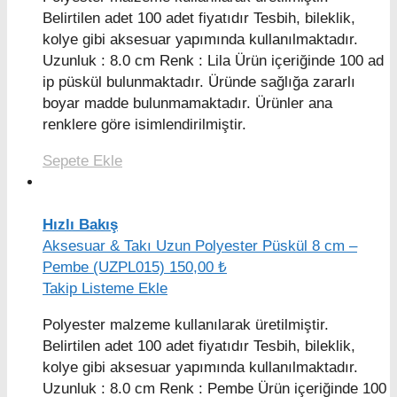
Belirtilen adet 100 adet fiyatıdır Tesbih, bileklik,
kolye gibi aksesuar yapımında kullanılmaktadır.
Uzunluk : 8.0 cm Renk : Lila Ürün içeriğinde 100 ad
ip püskül bulunmaktadır. Üründe sağlığa zararlı
boyar madde bulunmamaktadır. Ürünler ana
renklere göre isimlendirilmiştir.
Sepete Ekle
Hızlı Bakış
Aksesuar & Takı
Uzun Polyester Püskül 8 cm –
Pembe (UZPL015)
150,00
₺
Takip Listeme Ekle
Polyester malzeme kullanılarak üretilmiştir.
Belirtilen adet 100 adet fiyatıdır Tesbih, bileklik,
kolye gibi aksesuar yapımında kullanılmaktadır.
Uzunluk : 8.0 cm Renk : Pembe Ürün içeriğinde 100