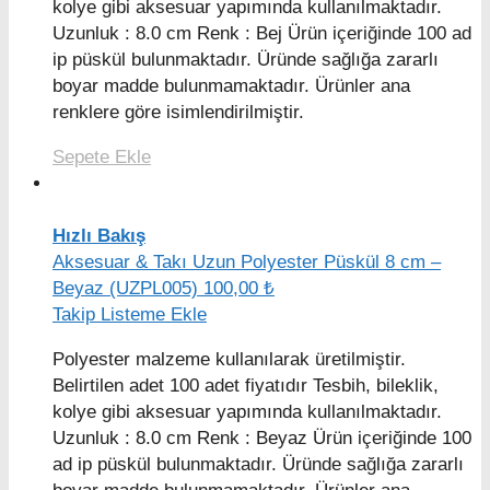
kolye gibi aksesuar yapımında kullanılmaktadır.
Uzunluk : 8.0 cm Renk : Bej Ürün içeriğinde 100 ad
ip püskül bulunmaktadır. Üründe sağlığa zararlı
boyar madde bulunmamaktadır. Ürünler ana
renklere göre isimlendirilmiştir.
Sepete Ekle
Hızlı Bakış
Aksesuar & Takı
Uzun Polyester Püskül 8 cm –
Beyaz (UZPL005)
100,00
₺
Takip Listeme Ekle
Polyester malzeme kullanılarak üretilmiştir.
Belirtilen adet 100 adet fiyatıdır Tesbih, bileklik,
kolye gibi aksesuar yapımında kullanılmaktadır.
Uzunluk : 8.0 cm Renk : Beyaz Ürün içeriğinde 100
ad ip püskül bulunmaktadır. Üründe sağlığa zararlı