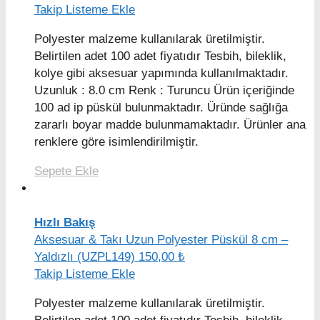
Takip Listeme Ekle
Polyester malzeme kullanılarak üretilmiştir.
Belirtilen adet 100 adet fiyatıdır Tesbih, bileklik,
kolye gibi aksesuar yapımında kullanılmaktadır.
Uzunluk : 8.0 cm Renk : Turuncu Ürün içeriğinde
100 ad ip püskül bulunmaktadır. Üründe sağlığa
zararlı boyar madde bulunmamaktadır. Ürünler ana
renklere göre isimlendirilmiştir.
Sepete Ekle
Hızlı Bakış
Aksesuar & Takı
Uzun Polyester Püskül 8 cm –
Yaldızlı (UZPL149)
150,00
₺
Takip Listeme Ekle
Polyester malzeme kullanılarak üretilmiştir.