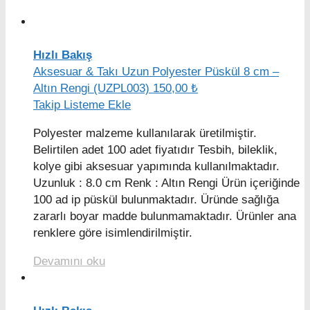
Hızlı Bakış
Aksesuar & Takı
Uzun Polyester Püskül 8 cm –
Altın Rengi (UZPL003)
150,00
₺
Takip Listeme Ekle
Polyester malzeme kullanılarak üretilmiştir.
Belirtilen adet 100 adet fiyatıdır Tesbih, bileklik,
kolye gibi aksesuar yapımında kullanılmaktadır.
Uzunluk : 8.0 cm Renk : Altın Rengi Ürün içeriğinde
100 ad ip püskül bulunmaktadır. Üründe sağlığa
zararlı boyar madde bulunmamaktadır. Ürünler ana
renklere göre isimlendirilmiştir.
Devamını oku