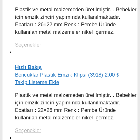
Plastik ve metal malzemeden üretilmiştir. . Bebekler
için emzik zinciri yapımında kullanılmaktadır.
Ebatları : 26×22 mm Renk : Pembe Üründe
kullanılan metal malzemeler nikel içermez.
Seçenekler
Hızlı Bakış
Boncuklar
Plastik Emzik Klipsi (3918)
2,00
₺
Takip Listeme Ekle
Plastik ve metal malzemeden üretilmiştir. . Bebekler
için emzik zinciri yapımında kullanılmaktadır.
Ebatları : 22×26 mm Renk : Pembe Üründe
kullanılan metal malzemeler nikel içermez.
Seçenekler