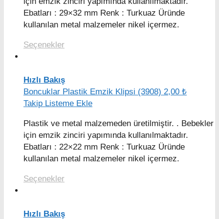
için emzik zinciri yapımında kullanılmaktadır.
Ebatları : 29×32 mm Renk : Turkuaz Üründe
kullanılan metal malzemeler nikel içermez.
Seçenekler
Hızlı Bakış
Boncuklar
Plastik Emzik Klipsi (3908)
2,00
₺
Takip Listeme Ekle
Plastik ve metal malzemeden üretilmiştir. . Bebekler
için emzik zinciri yapımında kullanılmaktadır.
Ebatları : 22×22 mm Renk : Turkuaz Üründe
kullanılan metal malzemeler nikel içermez.
Seçenekler
Hızlı Bakış