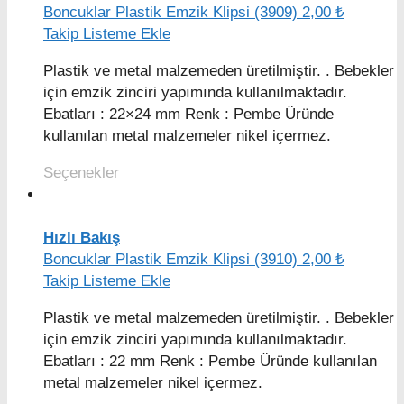
Boncuklar
Plastik Emzik Klipsi (3909)
2,00
₺
Takip Listeme Ekle
Plastik ve metal malzemeden üretilmiştir. . Bebekler
için emzik zinciri yapımında kullanılmaktadır.
Ebatları : 22×24 mm Renk : Pembe Üründe
kullanılan metal malzemeler nikel içermez.
Seçenekler
Hızlı Bakış
Boncuklar
Plastik Emzik Klipsi (3910)
2,00
₺
Takip Listeme Ekle
Plastik ve metal malzemeden üretilmiştir. . Bebekler
için emzik zinciri yapımında kullanılmaktadır.
Ebatları : 22 mm Renk : Pembe Üründe kullanılan
metal malzemeler nikel içermez.