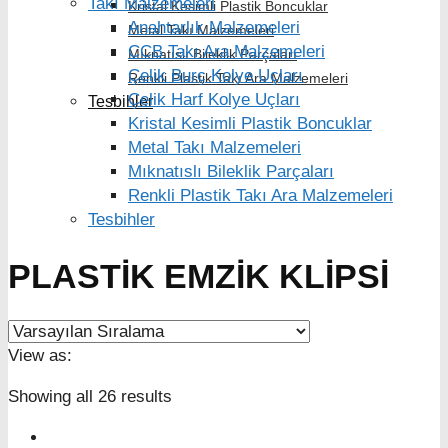
Takı Malzemeleri
Kristal Kesimli Plastik Boncuklar
Anahtarlık Malzemeleri
Metal Takı Malzemeleri
CCB Takı Ara Malzemeleri
Mıknatıslı Bileklik Parçaları
Çelik Burç Kolye Uçları
Renkli Plastik Takı Ara Malzemeleri
Çelik Harf Kolye Uçları
Tesbihler
Kristal Kesimli Plastik Boncuklar
Metal Takı Malzemeleri
Mıknatıslı Bileklik Parçaları
Renkli Plastik Takı Ara Malzemeleri
Tesbihler
PLASTIK EMZIK KLIPSI
View as:
Showing all 26 results