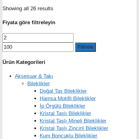
Showing all 26 results
Fiyata göre filtreleyin
Filtrele
Ürün Kategorileri
Aksesuar & Takı
Bileklikler
Doğal Taş Bileklikler
Hamsa Motifli Bileklikler
İp Örgülü Bileklikler
Kristal Taşlı Bileklikler
Kristal Taşlı Mineli Bileklikler
Kristal Taşlı Zincirli Bileklikler
Kum Boncuklu Bileklikler