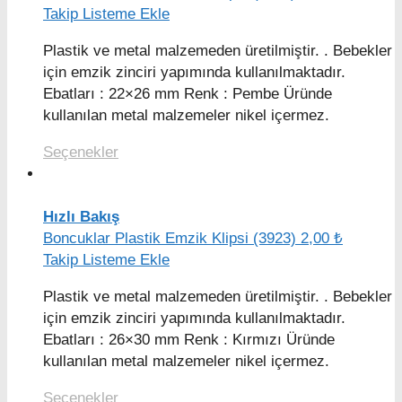
Takip Listeme Ekle
Plastik ve metal malzemeden üretilmiştir. . Bebekler
için emzik zinciri yapımında kullanılmaktadır.
Ebatları : 22×26 mm Renk : Pembe Üründe
kullanılan metal malzemeler nikel içermez.
Seçenekler
Hızlı Bakış
Boncuklar
Plastik Emzik Klipsi (3923)
2,00
₺
Takip Listeme Ekle
Plastik ve metal malzemeden üretilmiştir. . Bebekler
için emzik zinciri yapımında kullanılmaktadır.
Ebatları : 26×30 mm Renk : Kırmızı Üründe
kullanılan metal malzemeler nikel içermez.
Seçenekler