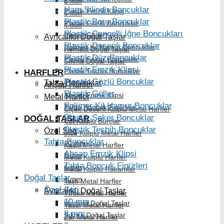
8 mm
Ham Silindir Boncuklar
Plastik Emzik Klipsi
6 mm
Plastik Boru Boncuklar
Plastik Gözlü Boncuklar
4 mm
Plastik Çengelli İğne Boncukları
Plastik Güller
Ayrıcalıklı Doğal Taşlar
Plastik Desenli Boncuklar
Polimer Kil Hamur Boncuklar
Hematit Doğal Taşlar
Plastik Düz Boncuklar
Plastik Şeker Boncuklar
Sıkma Doğal Taşlar
Plastik Emzik Klipsi
Plastik Tesbih Boncuklar
HARFLER
Plastik Gözlü Boncuklar
Tahta Boncuklar
Ahşap Harfler
Plastik Güller
Ahşap Emzik Klipsi
Metal Harfler
Polimer Kil Hamur Boncuklar
Tahta Boncuk Figürleri
Çiçek Deseni Kulplu Metal Harfler
Plastik Şeker Boncuklar
DOĞAL TAŞLAR
Çift Kulplu Burçlar
Plastik Tesbih Boncuklar
Özel Seri
İnce Kulplu Metal Harfler
Tahta Boncuklar
10 mm
Kalpli Metal Harfler
Ahşap Emzik Klipsi
8 mm
Metal Kulplu Harfler
Tahta Boncuk Figürleri
6 mm
Metal Kulplu Rakamlar
Doğal Taşlar
4 mm
Taşlı Metal Harfler
Özel Seri
Ayrıcalıklı Doğal Taşlar
Tırtıklı Metal Harfler
10 mm
Hematit Doğal Taşlar
Yassı Metal Harfler
8 mm
Sıkma Doğal Taşlar
Zar Metal Harfler