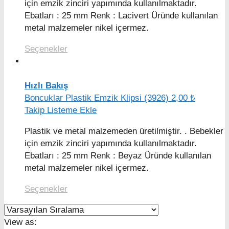
için emzik zinciri yapımında kullanılmaktadır.
Ebatları : 25 mm Renk : Lacivert Üründe kullanılan
metal malzemeler nikel içermez.
Seçenekler
Hızlı Bakış
Boncuklar
Plastik Emzik Klipsi (3926)
2,00
₺
Takip Listeme Ekle
Plastik ve metal malzemeden üretilmiştir. . Bebekler
için emzik zinciri yapımında kullanılmaktadır.
Ebatları : 25 mm Renk : Beyaz Üründe kullanılan
metal malzemeler nikel içermez.
Seçenekler
View as: