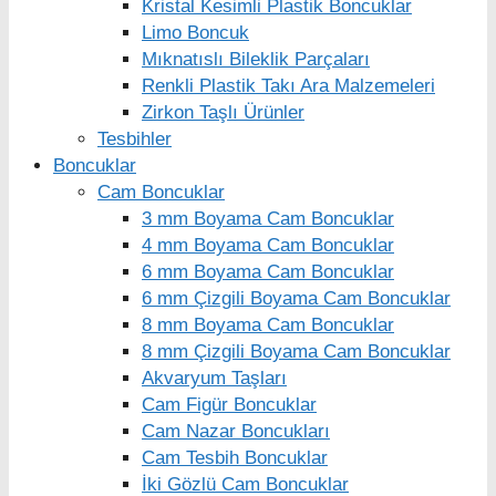
Kristal Kesimli Plastik Boncuklar
Limo Boncuk
Mıknatıslı Bileklik Parçaları
Renkli Plastik Takı Ara Malzemeleri
Zirkon Taşlı Ürünler
Tesbihler
Boncuklar
Cam Boncuklar
3 mm Boyama Cam Boncuklar
4 mm Boyama Cam Boncuklar
6 mm Boyama Cam Boncuklar
6 mm Çizgili Boyama Cam Boncuklar
8 mm Boyama Cam Boncuklar
8 mm Çizgili Boyama Cam Boncuklar
Akvaryum Taşları
Cam Figür Boncuklar
Cam Nazar Boncukları
Cam Tesbih Boncuklar
İki Gözlü Cam Boncuklar