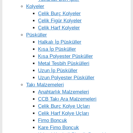
Kolyeler
Çelik Burç Kolyeler
Çelik Figür Kolyeler
Çelik Harf Kolyeler
Püsküller
Halkalı İp Püsküller
Kısa İp Püsküller
Kısa Polyester Püsküller
Metal Tesbih Püskülleri
Uzun İp Püsküller
Uzun Polyester Püsküller
Takı Malzemeleri
Anahtarlık Malzemeleri
CCB Takı Ara Malzemeleri
Çelik Burç Kolye Uçları
Çelik Harf Kolye Uçları
Fimo Boncuk
Kare Fimo Boncuk