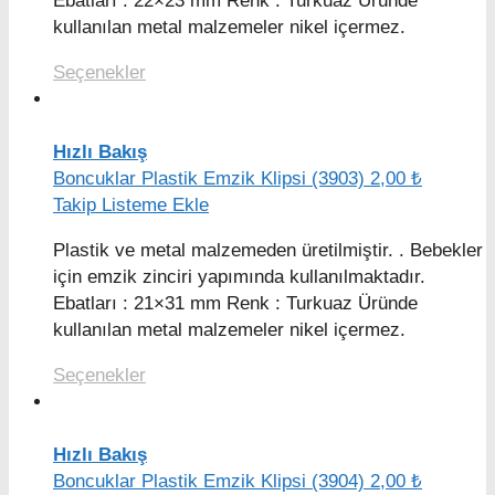
Ebatları : 22×23 mm Renk : Turkuaz Üründe
kullanılan metal malzemeler nikel içermez.
Seçenekler
Hızlı Bakış
Boncuklar
Plastik Emzik Klipsi (3903)
2,00
₺
Takip Listeme Ekle
Plastik ve metal malzemeden üretilmiştir. . Bebekler
için emzik zinciri yapımında kullanılmaktadır.
Ebatları : 21×31 mm Renk : Turkuaz Üründe
kullanılan metal malzemeler nikel içermez.
Seçenekler
Hızlı Bakış
Boncuklar
Plastik Emzik Klipsi (3904)
2,00
₺