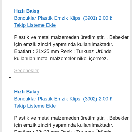
Hızlı Bakış
Boncuklar
Plastik Emzik Klipsi (3901)
2,00
₺
Takip Listeme Ekle
Plastik ve metal malzemeden üretilmiştir. . Bebekler
için emzik zinciri yapımında kullanılmaktadır.
Ebatları : 21×25 mm Renk : Turkuaz Üründe
kullanılan metal malzemeler nikel içermez.
Seçenekler
Hızlı Bakış
Boncuklar
Plastik Emzik Klipsi (3902)
2,00
₺
Takip Listeme Ekle
Plastik ve metal malzemeden üretilmiştir. . Bebekler
için emzik zinciri yapımında kullanılmaktadır.