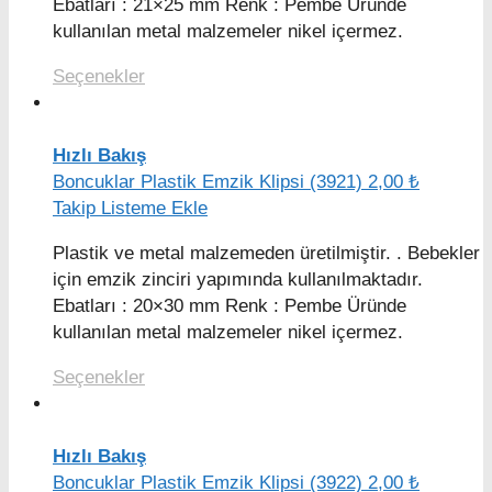
Ebatları : 21×25 mm Renk : Pembe Üründe
kullanılan metal malzemeler nikel içermez.
Seçenekler
Hızlı Bakış
Boncuklar
Plastik Emzik Klipsi (3921)
2,00
₺
Takip Listeme Ekle
Plastik ve metal malzemeden üretilmiştir. . Bebekler
için emzik zinciri yapımında kullanılmaktadır.
Ebatları : 20×30 mm Renk : Pembe Üründe
kullanılan metal malzemeler nikel içermez.
Seçenekler
Hızlı Bakış
Boncuklar
Plastik Emzik Klipsi (3922)
2,00
₺