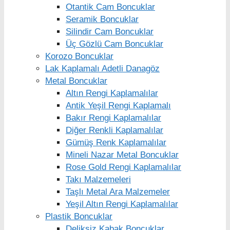
Otantik Cam Boncuklar
Seramik Boncuklar
Silindir Cam Boncuklar
Üç Gözlü Cam Boncuklar
Korozo Boncuklar
Lak Kaplamalı Adetli Danagöz
Metal Boncuklar
Altın Rengi Kaplamalılar
Antik Yeşil Rengi Kaplamalı
Bakır Rengi Kaplamalılar
Diğer Renkli Kaplamalılar
Gümüş Renk Kaplamalılar
Mineli Nazar Metal Boncuklar
Rose Gold Rengi Kaplamalılar
Takı Malzemeleri
Taşlı Metal Ara Malzemeler
Yeşil Altın Rengi Kaplamalılar
Plastik Boncuklar
Deliksiz Kabak Boncuklar