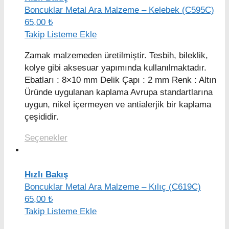
Boncuklar
Metal Ara Malzeme – Kelebek (C595C)
65,00
₺
Takip Listeme Ekle
Zamak malzemeden üretilmiştir. Tesbih, bileklik,
kolye gibi aksesuar yapımında kullanılmaktadır.
Ebatları : 8×10 mm Delik Çapı : 2 mm Renk : Altın
Üründe uygulanan kaplama Avrupa standartlarına
uygun, nikel içermeyen ve antialerjik bir kaplama
çeşididir.
Seçenekler
Hızlı Bakış
Boncuklar
Metal Ara Malzeme – Kılıç (C619C)
65,00
₺
Takip Listeme Ekle