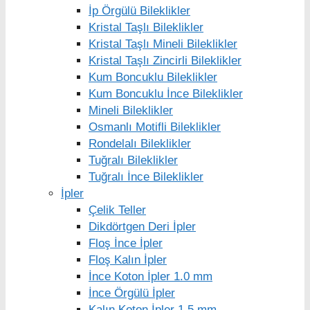
İp Örgülü Bileklikler
Kristal Taşlı Bileklikler
Kristal Taşlı Mineli Bileklikler
Kristal Taşlı Zincirli Bileklikler
Kum Boncuklu Bileklikler
Kum Boncuklu İnce Bileklikler
Mineli Bileklikler
Osmanlı Motifli Bileklikler
Rondelalı Bileklikler
Tuğralı Bileklikler
Tuğralı İnce Bileklikler
İpler
Çelik Teller
Dikdörtgen Deri İpler
Floş İnce İpler
Floş Kalın İpler
İnce Koton İpler 1.0 mm
İnce Örgülü İpler
Kalın Koton İpler 1.5 mm