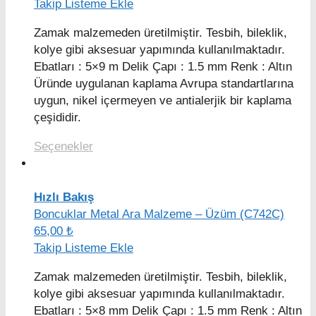
Takip Listeme Ekle
Zamak malzemeden üretilmiştir. Tesbih, bileklik,
kolye gibi aksesuar yapımında kullanılmaktadır.
Ebatları : 5×9 m Delik Çapı : 1.5 mm Renk : Altın
Üründe uygulanan kaplama Avrupa standartlarına
uygun, nikel içermeyen ve antialerjik bir kaplama
çeşididir.
Seçenekler
Hızlı Bakış
Boncuklar
Metal Ara Malzeme – Üzüm (C742C)
65,00
₺
Takip Listeme Ekle
Zamak malzemeden üretilmiştir. Tesbih, bileklik,
kolye gibi aksesuar yapımında kullanılmaktadır.
Ebatları : 5×8 mm Delik Çapı : 1.5 mm Renk : Altın