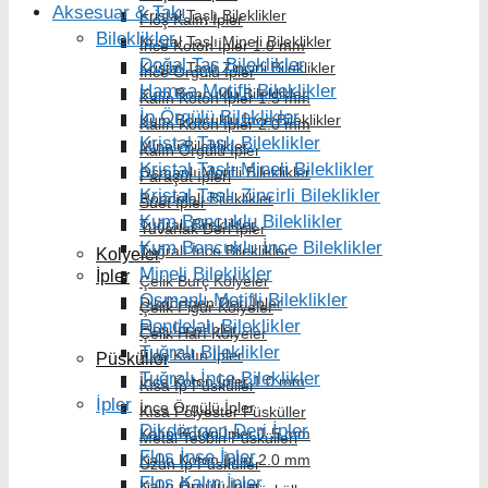
Aksesuar & Takı
Kristal Taşlı Bileklikler
Floş Kalın İpler
Bileklikler
Kristal Taşlı Mineli Bileklikler
İnce Koton İpler 1.0 mm
Doğal Taş Bileklikler
Kristal Taşlı Zincirli Bileklikler
İnce Örgülü İpler
Hamsa Motifli Bileklikler
Kum Boncuklu Bileklikler
Kalın Koton İpler 1.5 mm
İp Örgülü Bileklikler
Kum Boncuklu İnce Bileklikler
Kalın Koton İpler 2.0 mm
Kristal Taşlı Bileklikler
Mineli Bileklikler
Kalın Örgülü İpler
Kristal Taşlı Mineli Bileklikler
Osmanlı Motifli Bileklikler
Paraşüt İpleri
Kristal Taşlı Zincirli Bileklikler
Rondelalı Bileklikler
Süet İpler
Kum Boncuklu Bileklikler
Tuğralı Bileklikler
Yuvarlak Deri İpler
Kum Boncuklu İnce Bileklikler
Tuğralı İnce Bileklikler
Kolyeler
Mineli Bileklikler
İpler
Çelik Burç Kolyeler
Osmanlı Motifli Bileklikler
Dikdörtgen Deri İpler
Çelik Figür Kolyeler
Rondelalı Bileklikler
Floş İnce İpler
Çelik Harf Kolyeler
Tuğralı Bileklikler
Floş Kalın İpler
Püsküller
Tuğralı İnce Bileklikler
İnce Koton İpler 1.0 mm
Kısa İp Püsküller
İpler
İnce Örgülü İpler
Kısa Polyester Püsküller
Dikdörtgen Deri İpler
Kalın Koton İpler 1.5 mm
Metal Tesbih Püskülleri
Floş İnce İpler
Kalın Koton İpler 2.0 mm
Uzun İp Püsküller
Floş Kalın İpler
Kalın Örgülü İpler