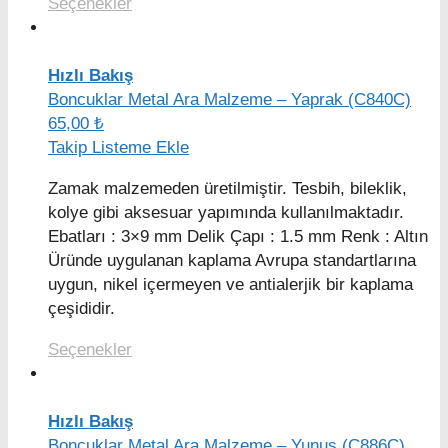
Seçenekler
Hızlı Bakış
Boncuklar
Metal Ara Malzeme – Yaprak (C840C)
65,00
₺
Takip Listeme Ekle
Zamak malzemeden üretilmiştir. Tesbih, bileklik,
kolye gibi aksesuar yapımında kullanılmaktadır.
Ebatları : 3×9 mm Delik Çapı : 1.5 mm Renk : Altın
Üründe uygulanan kaplama Avrupa standartlarına
uygun, nikel içermeyen ve antialerjik bir kaplama
çeşididir.
Seçenekler
Hızlı Bakış
Boncuklar
Metal Ara Malzeme – Yunus (C886C)