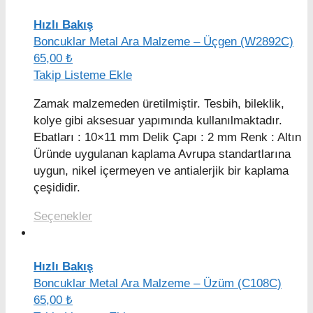
Hızlı Bakış
Boncuklar
Metal Ara Malzeme – Üçgen (W2892C)
65,00
₺
Takip Listeme Ekle
Zamak malzemeden üretilmiştir. Tesbih, bileklik,
kolye gibi aksesuar yapımında kullanılmaktadır.
Ebatları : 10×11 mm Delik Çapı : 2 mm Renk : Altın
Üründe uygulanan kaplama Avrupa standartlarına
uygun, nikel içermeyen ve antialerjik bir kaplama
çeşididir.
Seçenekler
Hızlı Bakış
Boncuklar
Metal Ara Malzeme – Üzüm (C108C)
65,00
₺