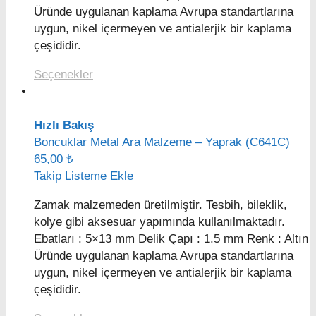
Üründe uygulanan kaplama Avrupa standartlarına
uygun, nikel içermeyen ve antialerjik bir kaplama
çeşididir.
Seçenekler
Hızlı Bakış
Boncuklar
Metal Ara Malzeme – Yaprak (C641C)
65,00
₺
Takip Listeme Ekle
Zamak malzemeden üretilmiştir. Tesbih, bileklik,
kolye gibi aksesuar yapımında kullanılmaktadır.
Ebatları : 5×13 mm Delik Çapı : 1.5 mm Renk : Altın
Üründe uygulanan kaplama Avrupa standartlarına
uygun, nikel içermeyen ve antialerjik bir kaplama
çeşididir.