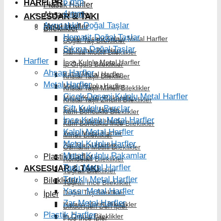
6 mm
HARFLER
Plastik Harfler
4 mm
Ahşap Harfler
AKSESUAR & TAKI
Ayrıcalıklı Doğal Taşlar
Metal Harfler
Bileklikler
Hematit Doğal Taşlar
Çiçek Deseni Kulplu Metal Harfler
Doğal Taş Bileklikler
Sıkma Doğal Taşlar
Çift Kulplu Burçlar
Hamsa Motifli Bileklikler
Harfler
İnce Kulplu Metal Harfler
İp Örgülü Bileklikler
Ahşap Harfler
Kalpli Metal Harfler
Kristal Taşlı Bileklikler
Metal Harfler
Metal Kulplu Harfler
Kristal Taşlı Mineli Bileklikler
Çiçek Deseni Kulplu Metal Harfler
Metal Kulplu Rakamlar
Kristal Taşlı Zincirli Bileklikler
Çift Kulplu Burçlar
Taşlı Metal Harfler
Kum Boncuklu Bileklikler
İnce Kulplu Metal Harfler
Tırtıklı Metal Harfler
Kum Boncuklu İnce Bileklikler
Kalpli Metal Harfler
Yassı Metal Harfler
Mineli Bileklikler
Metal Kulplu Harfler
Zar Metal Harfler
Osmanlı Motifli Bileklikler
Metal Kulplu Rakamlar
Plastik Harfler
Rondelalı Bileklikler
Taşlı Metal Harfler
AKSESUAR & TAKI
Tuğralı Bileklikler
Tırtıklı Metal Harfler
Bileklikler
Tuğralı İnce Bileklikler
Yassı Metal Harfler
Doğal Taş Bileklikler
İpler
Zar Metal Harfler
Hamsa Motifli Bileklikler
Dikdörtgen Deri İpler
Plastik Harfler
İp Örgülü Bileklikler
Floş İnce İpler