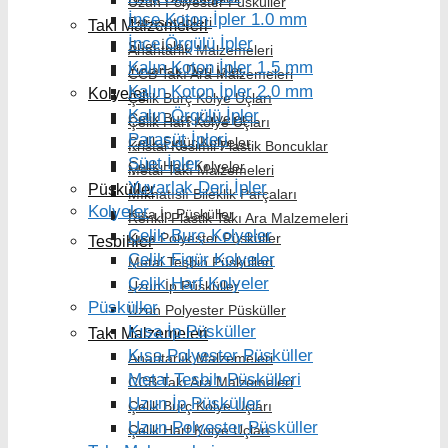
Uzun Polyester Püsküller
İnce Koton İpler 1.0 mm
Paraşüt İpleri
Takı Malzemeleri
İnce Örgülü İpler
Süet İpler
Anahtarlık Malzemeleri
Kalın Koton İpler 1.5 mm
Yuvarlak Deri İpler
CCB Takı Ara Malzemeleri
Kalın Koton İpler 2.0 mm
Kolyeler
Çelik Burç Kolye Uçları
Kalın Örgülü İpler
Çelik Burç Kolyeler
Çelik Harf Kolye Uçları
Paraşüt İpleri
Çelik Figür Kolyeler
Kristal Kesimli Plastik Boncuklar
Süet İpler
Çelik Harf Kolyeler
Metal Takı Malzemeleri
Yuvarlak Deri İpler
Püsküller
Mıknatıslı Bileklik Parçaları
Kolyeler
Kısa İp Püsküller
Renkli Plastik Takı Ara Malzemeleri
Çelik Burç Kolyeler
Kısa Polyester Püsküller
Tesbihler
Çelik Figür Kolyeler
Metal Tesbih Püskülleri
Çelik Harf Kolyeler
Uzun İp Püsküller
Püsküller
Uzun Polyester Püsküller
Kısa İp Püsküller
Takı Malzemeleri
Kısa Polyester Püsküller
Anahtarlık Malzemeleri
Metal Tesbih Püskülleri
CCB Takı Ara Malzemeleri
Uzun İp Püsküller
Çelik Burç Kolye Uçları
Uzun Polyester Püsküller
Çelik Harf Kolye Uçları