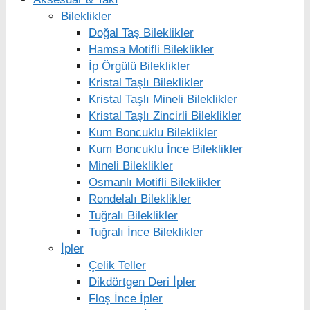
Bileklikler
Doğal Taş Bileklikler
Hamsa Motifli Bileklikler
İp Örgülü Bileklikler
Kristal Taşlı Bileklikler
Kristal Taşlı Mineli Bileklikler
Kristal Taşlı Zincirli Bileklikler
Kum Boncuklu Bileklikler
Kum Boncuklu İnce Bileklikler
Mineli Bileklikler
Osmanlı Motifli Bileklikler
Rondelalı Bileklikler
Tuğralı Bileklikler
Tuğralı İnce Bileklikler
İpler
Çelik Teller
Dikdörtgen Deri İpler
Floş İnce İpler