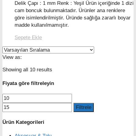
Delik Çapı : 1 mm Renk : Yeşil Ürün içeriğinde 1 dizi
cam boncuk bulunmaktadır. Ürünler ana renklere
göre isimlendirilmiştir. Üründe sağlığa zararlı boyar
madde kullanılmamıştır.
Sepete Ekle
View as:
Showing all 10 results
Fiyata göre filtreleyin
Filtrele
Ürün Kategorileri
Aksesuar & Takı