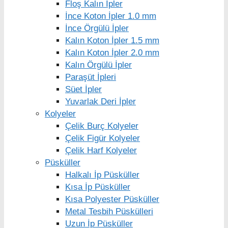
Floş Kalın İpler
İnce Koton İpler 1.0 mm
İnce Örgülü İpler
Kalın Koton İpler 1.5 mm
Kalın Koton İpler 2.0 mm
Kalın Örgülü İpler
Paraşüt İpleri
Süet İpler
Yuvarlak Deri İpler
Kolyeler
Çelik Burç Kolyeler
Çelik Figür Kolyeler
Çelik Harf Kolyeler
Püsküller
Halkalı İp Püsküller
Kısa İp Püsküller
Kısa Polyester Püsküller
Metal Tesbih Püskülleri
Uzun İp Püsküller