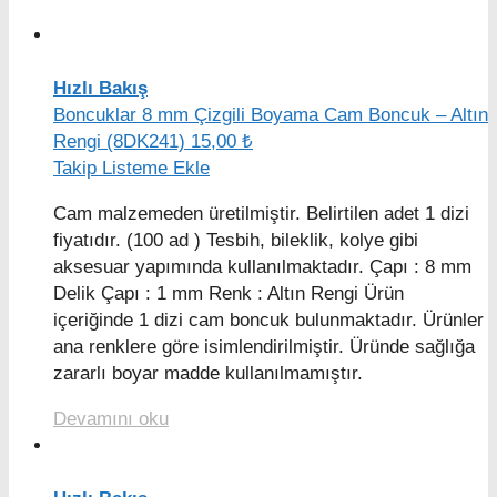
Hızlı Bakış
Boncuklar
8 mm Çizgili Boyama Cam Boncuk – Altın
Rengi (8DK241)
15,00
₺
Takip Listeme Ekle
Cam malzemeden üretilmiştir. Belirtilen adet 1 dizi
fiyatıdır. (100 ad ) Tesbih, bileklik, kolye gibi
aksesuar yapımında kullanılmaktadır. Çapı : 8 mm
Delik Çapı : 1 mm Renk : Altın Rengi Ürün
içeriğinde 1 dizi cam boncuk bulunmaktadır. Ürünler
ana renklere göre isimlendirilmiştir. Üründe sağlığa
zararlı boyar madde kullanılmamıştır.
Devamını oku