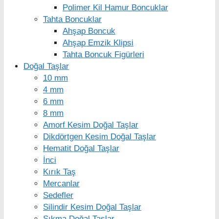
Polimer Kil Hamur Boncuklar
Tahta Boncuklar
Ahşap Boncuk
Ahşap Emzik Klipsi
Tahta Boncuk Figürleri
Doğal Taşlar
10 mm
4 mm
6 mm
8 mm
Amorf Kesim Doğal Taşlar
Dikdörtgen Kesim Doğal Taşlar
Hematit Doğal Taşlar
İnci
Kırık Taş
Mercanlar
Sedefler
Silindir Kesim Doğal Taşlar
Sıkma Doğal Taşlar