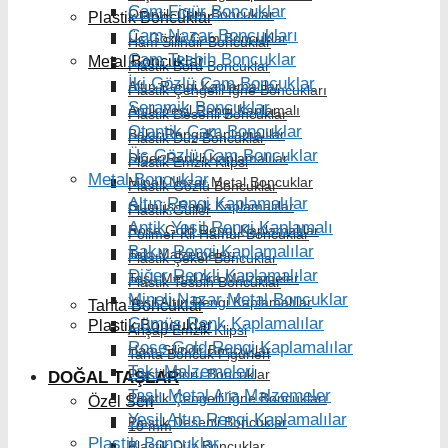
Cam Figür Boncuklar
Otantik Cam Boncuklar
Plastik Boncuklar
Cam Nazar Boncukları
Üç Gözlü Cam Boncuklar
Ham Silindir Boncuklar
Cam Tesbih Boncuklar
Metal Boncuklar
Plastik Boru Boncuklar
İki Gözlü Cam Boncuklar
Altın Rengi Kaplamalılar
Plastik Çengelli İğne Boncukları
Seramik Boncuklar
Antik Yeşil Rengi Kaplamalı
Plastik Desenli Boncuklar
Otantik Cam Boncuklar
Bakır Rengi Kaplamalılar
Plastik Düz Boncuklar
Üç Gözlü Cam Boncuklar
Diğer Renkli Kaplamalılar
Plastik Emzik Klipsi
Metal Boncuklar
Mineli Nazar Metal Boncuklar
Plastik Gözlü Boncuklar
Altın Rengi Kaplamalılar
Gümüş Renk Kaplamalılar
Plastik Güller
Antik Yeşil Rengi Kaplamalı
Rose Gold Rengi Kaplamalılar
Polimer Kil Hamur Boncuklar
Bakır Rengi Kaplamalılar
Takı Malzemeleri
Plastik Şeker Boncuklar
Diğer Renkli Kaplamalılar
Taşlı Metal Ara Malzemeler
Plastik Tesbih Boncuklar
Mineli Nazar Metal Boncuklar
Yeşil Altın Rengi Kaplamalılar
Tahta Boncuklar
Gümüş Renk Kaplamalılar
Plastik Boncuklar
Ahşap Emzik Klipsi
Rose Gold Rengi Kaplamalılar
Ham Silindir Boncuklar
Tahta Boncuk Figürleri
Takı Malzemeleri
Plastik Boru Boncuklar
DOĞAL TAŞLAR
Taşlı Metal Ara Malzemeler
Plastik Çengelli İğne Boncukları
Özel Seri
Yeşil Altın Rengi Kaplamalılar
Plastik Desenli Boncuklar
10 mm
Plastik Boncuklar
Plastik Düz Boncuklar