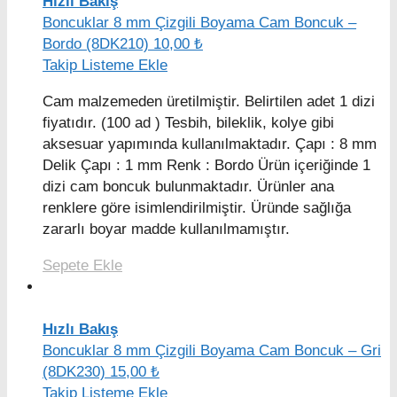
Hızlı Bakış
Boncuklar
8 mm Çizgili Boyama Cam Boncuk –
Bordo (8DK210)
10,00
₺
Takip Listeme Ekle
Cam malzemeden üretilmiştir. Belirtilen adet 1 dizi
fiyatıdır. (100 ad ) Tesbih, bileklik, kolye gibi
aksesuar yapımında kullanılmaktadır. Çapı : 8 mm
Delik Çapı : 1 mm Renk : Bordo Ürün içeriğinde 1
dizi cam boncuk bulunmaktadır. Ürünler ana
renklere göre isimlendirilmiştir. Üründe sağlığa
zararlı boyar madde kullanılmamıştır.
Sepete Ekle
Hızlı Bakış
Boncuklar
8 mm Çizgili Boyama Cam Boncuk – Gri
(8DK230)
15,00
₺
Takip Listeme Ekle