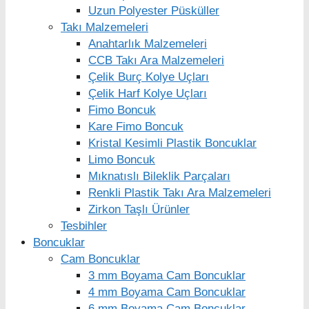
Uzun Polyester Püsküller
Takı Malzemeleri
Anahtarlık Malzemeleri
CCB Takı Ara Malzemeleri
Çelik Burç Kolye Uçları
Çelik Harf Kolye Uçları
Fimo Boncuk
Kare Fimo Boncuk
Kristal Kesimli Plastik Boncuklar
Limo Boncuk
Mıknatıslı Bileklik Parçaları
Renkli Plastik Takı Ara Malzemeleri
Zirkon Taşlı Ürünler
Tesbihler
Boncuklar
Cam Boncuklar
3 mm Boyama Cam Boncuklar
4 mm Boyama Cam Boncuklar
6 mm Boyama Cam Boncuklar