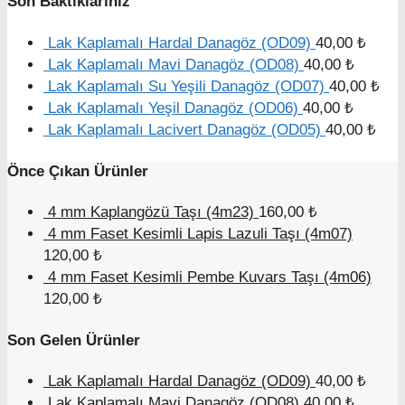
Son Baktıklarınız
Lak Kaplamalı Hardal Danagöz (OD09)
40,00
₺
Lak Kaplamalı Mavi Danagöz (OD08)
40,00
₺
Lak Kaplamalı Su Yeşili Danagöz (OD07)
40,00
₺
Lak Kaplamalı Yeşil Danagöz (OD06)
40,00
₺
Lak Kaplamalı Lacivert Danagöz (OD05)
40,00
₺
Önce Çıkan Ürünler
4 mm Kaplangözü Taşı (4m23)
160,00
₺
4 mm Faset Kesimli Lapis Lazuli Taşı (4m07)
120,00
₺
4 mm Faset Kesimli Pembe Kuvars Taşı (4m06)
120,00
₺
Son Gelen Ürünler
Lak Kaplamalı Hardal Danagöz (OD09)
40,00
₺
Lak Kaplamalı Mavi Danagöz (OD08)
40,00
₺