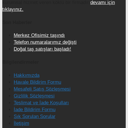
kurumsal hizmet veren köklü bir firmadır
devamı için
tıklayınız.
Son Haberler
Merkez Ofisimiz taşındı
Telefon numaralarımız değişti
Doğal taş satışları başladı!
Bilgilendirmeler
Hakkımızda
Havale Bildirim Formu
Mesafeli Satış Sözleşmesi
Gizlilik Sözleşmesi
Teslimat ve İade Koşulları
İade Bildirim Formu
Sık Sorulan Sorular
İletişim