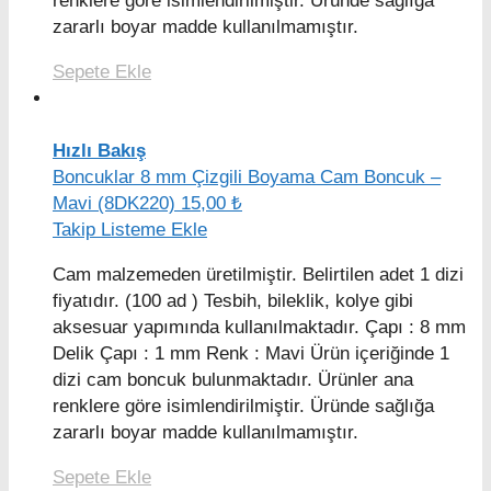
renklere göre isimlendirilmiştir. Üründe sağlığa
zararlı boyar madde kullanılmamıştır.
Sepete Ekle
Hızlı Bakış
Boncuklar
8 mm Çizgili Boyama Cam Boncuk –
Mavi (8DK220)
15,00
₺
Takip Listeme Ekle
Cam malzemeden üretilmiştir. Belirtilen adet 1 dizi
fiyatıdır. (100 ad ) Tesbih, bileklik, kolye gibi
aksesuar yapımında kullanılmaktadır. Çapı : 8 mm
Delik Çapı : 1 mm Renk : Mavi Ürün içeriğinde 1
dizi cam boncuk bulunmaktadır. Ürünler ana
renklere göre isimlendirilmiştir. Üründe sağlığa
zararlı boyar madde kullanılmamıştır.
Sepete Ekle