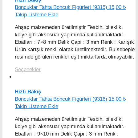
Boncuklar
Tahta Boncuk Figürleri (9315)
15,00
₺
Takip Listeme Ekle
Ahşap malzemeden üretilmiştir Tesbih, bileklik,
kolye gibi aksesuar yapımında kullanılmaktadır.
Ebatları : 7×8 mm Delik Çapı : 3 mm Renk : Karışık
Ürün karışık renkli olarak üretilmektedir. Bu sebeple
resimde görülen renkler eşit miktarlarda olmayabilir.
Seçenekler
Hızlı Bakış
Boncuklar
Tahta Boncuk Figürleri (9316)
15,00
₺
Takip Listeme Ekle
Ahşap malzemeden üretilmiştir Tesbih, bileklik,
kolye gibi aksesuar yapımında kullanılmaktadır.
Ebatları : 9×10 mm Delik Çapı : 3 mm Renk :