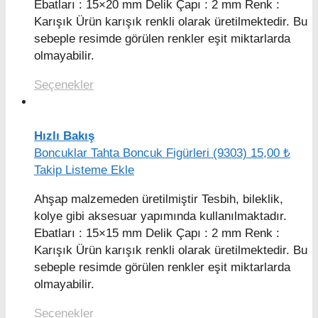
Ebatları : 15×20 mm Delik Çapı : 2 mm Renk :
Karışık Ürün karışık renkli olarak üretilmektedir. Bu
sebeple resimde görülen renkler eşit miktarlarda
olmayabilir.
Seçenekler
Hızlı Bakış
Boncuklar
Tahta Boncuk Figürleri (9303)
15,00
₺
Takip Listeme Ekle
Ahşap malzemeden üretilmiştir Tesbih, bileklik,
kolye gibi aksesuar yapımında kullanılmaktadır.
Ebatları : 15×15 mm Delik Çapı : 2 mm Renk :
Karışık Ürün karışık renkli olarak üretilmektedir. Bu
sebeple resimde görülen renkler eşit miktarlarda
olmayabilir.
Seçenekler