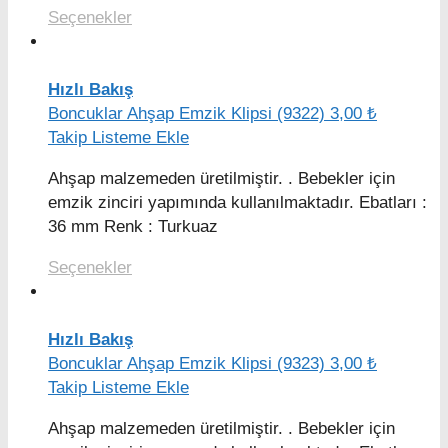
Seçenekler
Hızlı Bakış
Boncuklar
Ahşap Emzik Klipsi (9322)
3,00
₺
Takip Listeme Ekle
Ahşap malzemeden üretilmiştir. . Bebekler için
emzik zinciri yapımında kullanılmaktadır. Ebatları :
36 mm Renk : Turkuaz
Seçenekler
Hızlı Bakış
Boncuklar
Ahşap Emzik Klipsi (9323)
3,00
₺
Takip Listeme Ekle
Ahşap malzemeden üretilmiştir. . Bebekler için