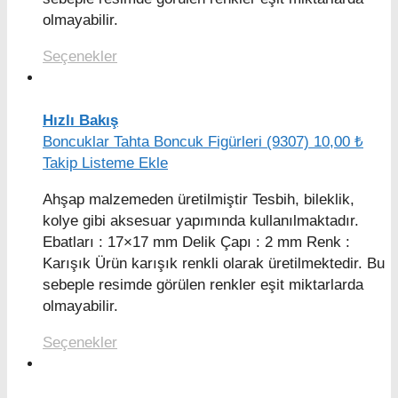
olmayabilir.
Seçenekler
Hızlı Bakış
Boncuklar
Tahta Boncuk Figürleri (9307)
10,00
₺
Takip Listeme Ekle
Ahşap malzemeden üretilmiştir Tesbih, bileklik,
kolye gibi aksesuar yapımında kullanılmaktadır.
Ebatları : 17×17 mm Delik Çapı : 2 mm Renk :
Karışık Ürün karışık renkli olarak üretilmektedir. Bu
sebeple resimde görülen renkler eşit miktarlarda
olmayabilir.
Seçenekler