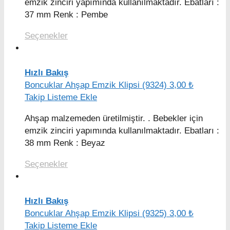
emzik zinciri yapımında kullanılmaktadır. Ebatları :
37 mm Renk : Pembe
Seçenekler
Hızlı Bakış
Boncuklar
Ahşap Emzik Klipsi (9324)
3,00
₺
Takip Listeme Ekle
Ahşap malzemeden üretilmiştir. . Bebekler için
emzik zinciri yapımında kullanılmaktadır. Ebatları :
38 mm Renk : Beyaz
Seçenekler
Hızlı Bakış
Boncuklar
Ahşap Emzik Klipsi (9325)
3,00
₺
Takip Listeme Ekle