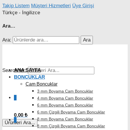
Takip Listem
Müşteri Hizmetleri
Üye Girişi
Türkçe - İngilizce
Ara…
Ara:
Ara
ANA SAYFA
Search for:
BONCUKLAR
Cam Boncuklar
3 mm Boyama Cam Boncuklar
0
4 mm Boyama Cam Boncuklar
6 mm Boyama Cam Boncuklar
6 mm Çizgili Boyama Cam Boncuklar
0,00
₺
8 mm Boyama Cam Boncuklar
0
8 mm Çizgili Boyama Cam Boncuklar