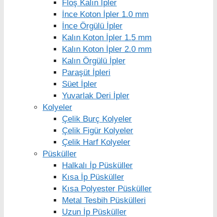
Floş Kalın İpler
İnce Koton İpler 1.0 mm
İnce Örgülü İpler
Kalın Koton İpler 1.5 mm
Kalın Koton İpler 2.0 mm
Kalın Örgülü İpler
Paraşüt İpleri
Süet İpler
Yuvarlak Deri İpler
Kolyeler
Çelik Burç Kolyeler
Çelik Figür Kolyeler
Çelik Harf Kolyeler
Püsküller
Halkalı İp Püsküller
Kısa İp Püsküller
Kısa Polyester Püsküller
Metal Tesbih Püskülleri
Uzun İp Püsküller