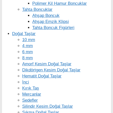
Polimer Kil Hamur Boncuklar
Tahta Boncuklar
Ahşap Boncuk
Ahşap Emzik Klipsi
Tahta Boncuk Figürleri
Doğal Taşlar
10 mm
4 mm
6 mm
8 mm
Amorf Kesim Doğal Taşlar
Dikdörtgen Kesim Doğal Taşlar
Hematit Doğal Taşlar
İnci
Kırık Taş
Mercanlar
Sedefler
Silindir Kesim Doğal Taşlar
Sıkma Doğal Taşlar