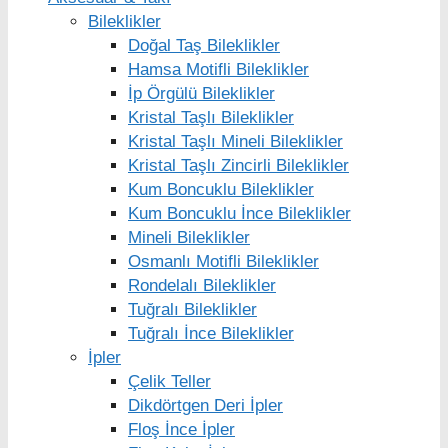
Bileklikler
Doğal Taş Bileklikler
Hamsa Motifli Bileklikler
İp Örgülü Bileklikler
Kristal Taşlı Bileklikler
Kristal Taşlı Mineli Bileklikler
Kristal Taşlı Zincirli Bileklikler
Kum Boncuklu Bileklikler
Kum Boncuklu İnce Bileklikler
Mineli Bileklikler
Osmanlı Motifli Bileklikler
Rondelalı Bileklikler
Tuğralı Bileklikler
Tuğralı İnce Bileklikler
İpler
Çelik Teller
Dikdörtgen Deri İpler
Floş İnce İpler