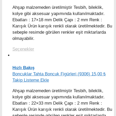
Ahşap malzemeden üretilmiştir Tesbih, bileklik,
kolye gibi aksesuar yapımında kullanılmaktadır.
Ebatları : 17×18 mm Delik Çapı : 2 mm Renk :
Karışık Ürün karışık renkli olarak üretilmektedir. Bu
sebeple resimde görülen renkler eşit miktarlarda
olmayabilir.
Seçenekler
Hızlı Bakış
Boncuklar
Tahta Boncuk Figürleri (9306)
15,00
₺
Takip Listeme Ekle
Ahşap malzemeden üretilmiştir Tesbih, bileklik,
kolye gibi aksesuar yapımında kullanılmaktadır.
Ebatları : 22×33 mm Delik Çapı : 2 mm Renk :
Karışık Ürün karışık renkli olarak üretilmektedir. Bu
sebeple resimde görülen renkler eşit miktarlarda